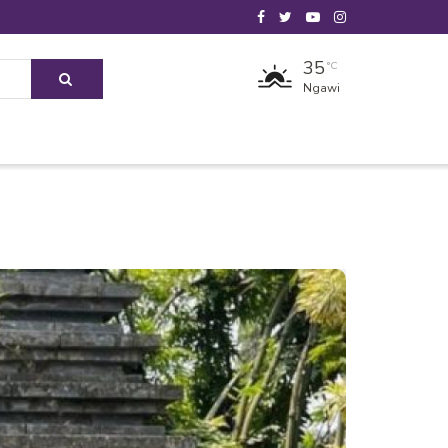
35
°C
Ngawi