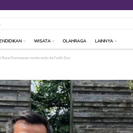
ENDIDIKAN
WISATA
OLAHRAGA
LAINNYA
ri Reza Darmawan minta restu ke Fadli Zon