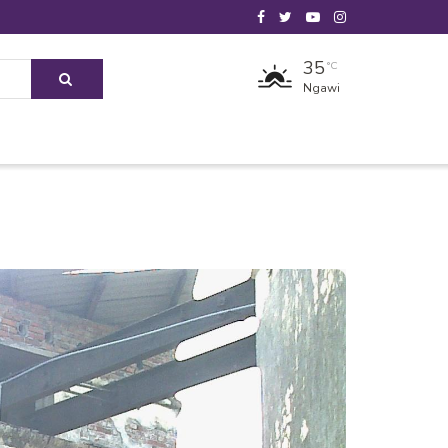
35
°C
Ngawi