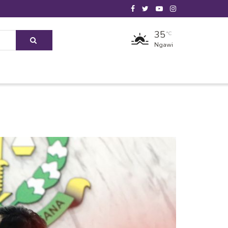
35
°C
Ngawi