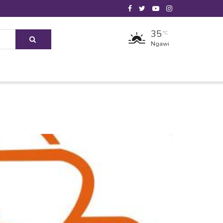
35
°C
Ngawi