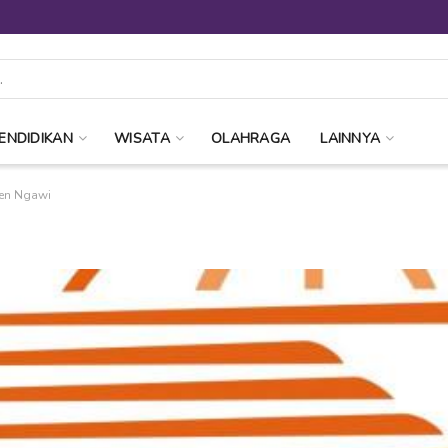
ENDIDIKAN
WISATA
OLAHRAGA
LAINNYA
ten Ngawi