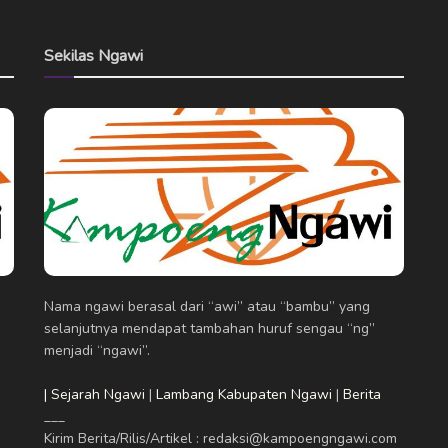
Sekilas Ngawi
Nama ngawi berasal dari “awi” atau “bambu” yang
selanjutnya mendapat tambahan huruf sengau “ng”
menjadi “ngawi”.
| Sejarah Ngawi
|
Lambang Kabupaten Ngawi
|
Berita
___
Kirim Berita/Rilis/Artikel : redaksi@kampoengngawi.com