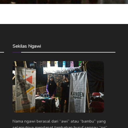
Sekilas Ngawi
Nama ngawi berasal dari “awi” atau “bambu” yang
selanjutnya mendapat tambahan huruf sengau “ng”