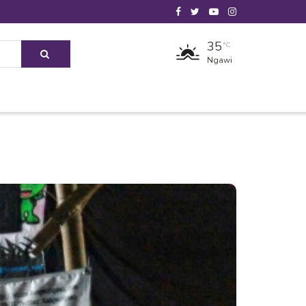
35
°C
Ngawi