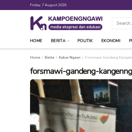
Friday, 7 August 2026
HOME
BERITA
POLITIK
EKONOMI
P
Home
Berita
Kabar Ngawi
Forsmawi Gandeng Kangen
forsmawi-gandeng-kangenn