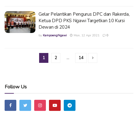
Gelar Pelantikan Pengurus DPC dan Rakerda,
Ketua DPD PKS Ngawi Targetkan 10 Kursi
Dewan di 2024
by
KampoengNgawi
Mon, 12 Apr 2021
0
1
2
…
14
Follow Us