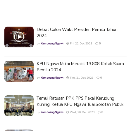
Debat Calon Wakil Presiden Pemilu Tahun
2024
by
KampoengNgawi
Fri, 22 Dec 2023
0
KPU Ngawi Mulai Merakit 13.808 Kotak Suara
Pemilu 2024
by
KampoengNgawi
Thu, 21 Dec 2023
0
Temui Ratusan PPK PPS Pakai Kerudung
Kuning, Ketua KPU Ngawi Tuai Sorotan Publik
by
KampoengNgawi
Wed, 20 Dec 2023
0