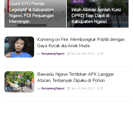
POLITIK
Count KPU Pemilu
Legislatif di Kabupaten
Inilah Alokasi Jumlah Kursi
Ngawi, PDI Perjuangan
DPRD Tiap Dapil di
Memimpin
Kabupaten Ngawi
Komeng on Fire: Membongkar Politik dengan
Gaya Kocak ala Anak Muda
by
KampoengNgawi
Tue, 20 Feb 2024
0
Bawaslu Ngawi Tertibkan APK Langgar
Aturan, Terbanyak Dipaku di Pohon
by
KampoengNgawi
Sat, 23 Dec 2023
0