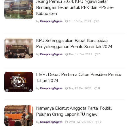
Jelang Pemilu 2024, KPU Ngawi Gelar
Bimbingan Teknis untuk PPK dan PPS se-
Kabupaten
by
KampoengNgawi
Fri, 15 Dec 2023
0
KPU Selenggarakan Rapat Konsolidasi
Penyelenggaraan Pemilu Serentak 2024
by
KampoengNgawi
Thu, 14 Dec 2023
0
LIVE : Debat Pertama Calon Presiden Pemilu
Tahun 2024
by
KampoengNgawi
Tue, 12 Dec 2023
0
Namanya Dicatut Anggota Partai Politik,
Puluhan Orang Lapor KPU Ngawi
by
KampoengNgawi
Wed, 14 Sep 2022
0