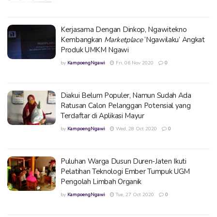
Kerjasama Dengan Dinkop, Ngawitekno
Kembangkan
Marketplace
‘Ngawilaku’ Angkat
Produk UMKM Ngawi
by
KampoengNgawi
Fri, 06 Nov 2020
0
Diakui Belum Populer, Namun Sudah Ada
Ratusan Calon Pelanggan Potensial yang
Terdaftar di Aplikasi Mayur
by
KampoengNgawi
Wed, 28 Oct 2020
0
Puluhan Warga Dusun Duren-Jaten Ikuti
Pelatihan Teknologi Ember Tumpuk UGM
Pengolah Limbah Organik
by
KampoengNgawi
Tue, 27 Oct 2020
0