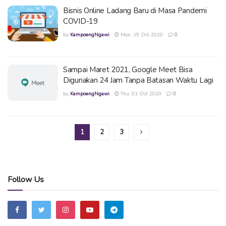
Bisnis Online Ladang Baru di Masa Pandemi
COVID-19
by
KampoengNgawi
Mon, 19 Oct 2020
0
Sampai Maret 2021, Google Meet Bisa
Digunakan 24 Jam Tanpa Batasan Waktu Lagi
by
KampoengNgawi
Thu, 01 Oct 2020
0
1
2
3
Follow Us