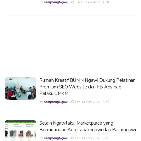
by
KampoengNgawi
Tue, 02 Feb 2021
0
Rumah Kreatif BUMN Ngawi Dukung Pelatihan
Premium SEO Website dan FB Ads bagi
Pelaku UMKM
by
KampoengNgawi
Sat, 14 Nov 2020
0
Selain Ngawilaku, Marketplace yang
Bermunculan Ada Lapakngawi dan Pasarngawi
by
KampoengNgawi
Sat, 14 Nov 2020
0