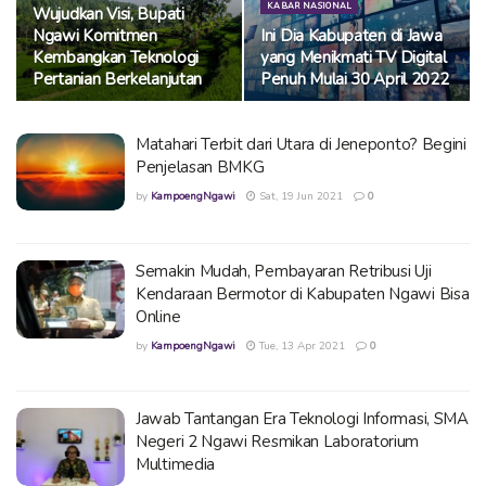
KABAR NASIONAL
Wujudkan Visi, Bupati
Ngawi Komitmen
Ini Dia Kabupaten di Jawa
Kembangkan Teknologi
yang Menikmati TV Digital
Pertanian Berkelanjutan
Penuh Mulai 30 April 2022
Matahari Terbit dari Utara di Jeneponto? Begini
Penjelasan BMKG
by
KampoengNgawi
Sat, 19 Jun 2021
0
Semakin Mudah, Pembayaran Retribusi Uji
Kendaraan Bermotor di Kabupaten Ngawi Bisa
Online
by
KampoengNgawi
Tue, 13 Apr 2021
0
Jawab Tantangan Era Teknologi Informasi, SMA
Negeri 2 Ngawi Resmikan Laboratorium
Multimedia