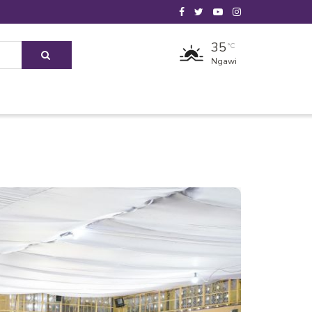
35
°C
Ngawi