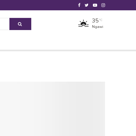
35
°C
Ngawi