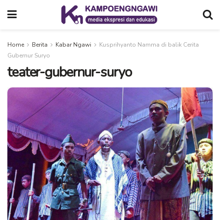
Home
Berita
Kabar Ngawi
Kusprihyanto Namma di balik Cerita
Gubernur Suryo
teater-gubernur-suryo