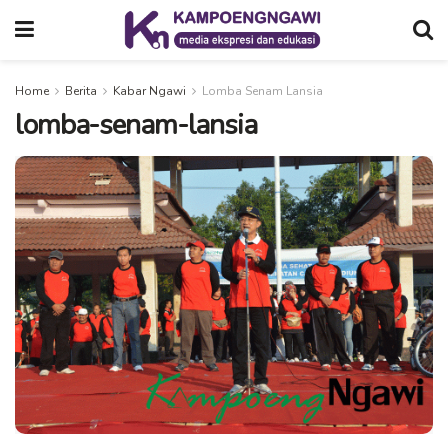
Home
Berita
Kabar Ngawi
Lomba Senam Lansia
lomba-senam-lansia