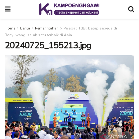
Home
Berita
Pemerintahan
Pejabat ITdBI: balap sepeda di
Banyuwangi salah satu terbaik di Asia
20240725_155213.jpg