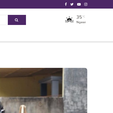
35
°C
Ngawi