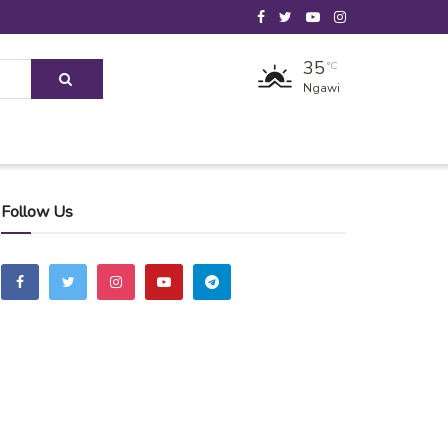
35
°C
Ngawi
Follow Us