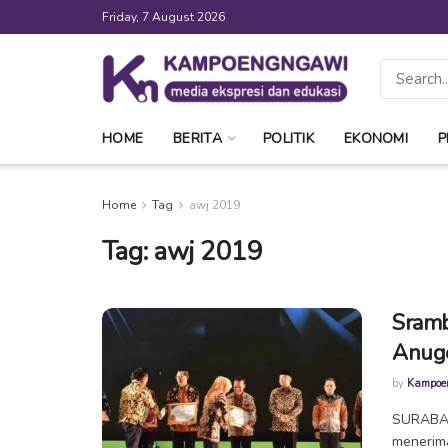
Friday, 7 August 2026
HOME
BERITA
POLITIK
EKONOMI
P
Home
Tag
awj 2019
Tag:
awj 2019
Sramb
Anuge
by
Kampoe
SURABAY
menerim