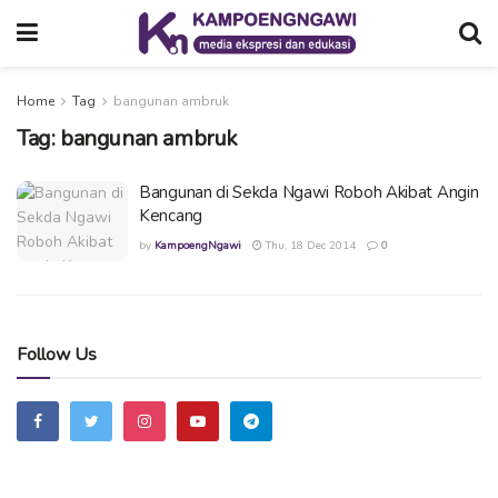
Home
Tag
bangunan ambruk
Tag:
bangunan ambruk
Bangunan di Sekda Ngawi Roboh Akibat Angin
Kencang
by
KampoengNgawi
Thu, 18 Dec 2014
0
Follow Us