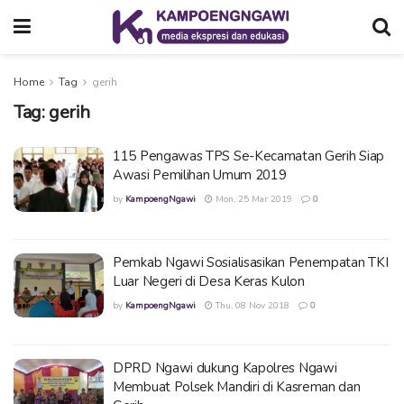
Home
Tag
gerih
Tag:
gerih
115 Pengawas TPS Se-Kecamatan Gerih Siap
Awasi Pemilihan Umum 2019
by
KampoengNgawi
Mon, 25 Mar 2019
0
Pemkab Ngawi Sosialisasikan Penempatan TKI
Luar Negeri di Desa Keras Kulon
by
KampoengNgawi
Thu, 08 Nov 2018
0
DPRD Ngawi dukung Kapolres Ngawi
Membuat Polsek Mandiri di Kasreman dan