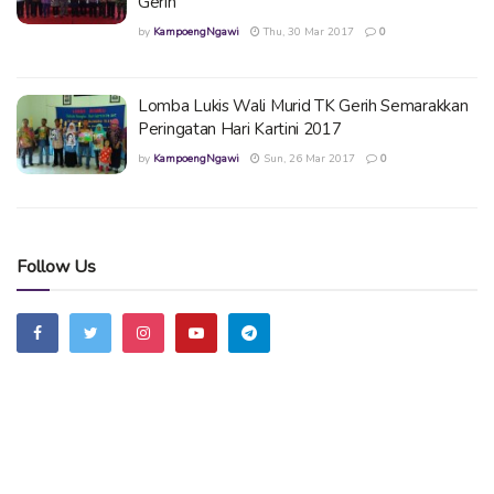
Gerih
by
KampoengNgawi
Thu, 30 Mar 2017
0
Lomba Lukis Wali Murid TK Gerih Semarakkan
Peringatan Hari Kartini 2017
by
KampoengNgawi
Sun, 26 Mar 2017
0
Follow Us