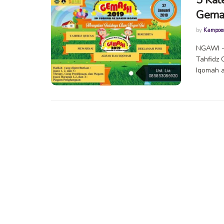
Gema
by
Kampoe
NGAWI --
Tahfidz 
Iqomah a