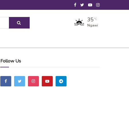
35
°C
Ngawi
Follow Us