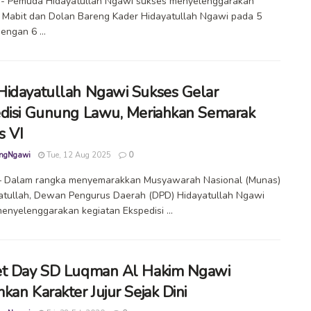
- Pemuda Hidayatullah Ngawi sukses menyelenggarakan
 Mabit dan Dolan Bareng Kader Hidayatullah Ngawi pada 5
engan 6 ...
idayatullah Ngawi Sukses Gelar
disi Gunung Lawu, Meriahkan Semarak
 VI
ngNgawi
Tue, 12 Aug 2025
0
 Dalam rangka menyemarakkan Musyawarah Nasional (Munas)
atullah, Dewan Pengurus Daerah (DPD) Hidayatullah Ngawi
enyelenggarakan kegiatan Ekspedisi ...
t Day SD Luqman Al Hakim Ngawi
kan Karakter Jujur Sejak Dini