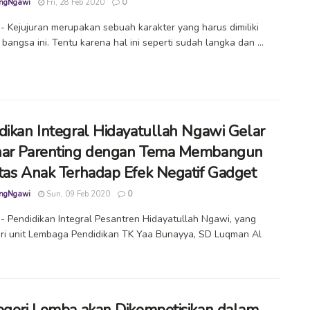
ngNgawi
Fri, 28 Feb 2020
0
 Kejujuran merupakan sebuah karakter yang harus dimiliki
 bangsa ini. Tentu karena hal ini seperti sudah langka dan ...
dikan Integral Hidayatullah Ngawi Gelar
ar Parenting dengan Tema Membangun
tas Anak Terhadap Efek Negatif Gadget
ngNgawi
Sun, 09 Feb 2020
0
 Pendidikan Integral Pesantren Hidayatullah Ngawi, yang
dari unit Lembaga Pendidikan TK Yaa Bunayya, SD Luqman Al
egori Lomba akan Dikompetisikan dalam