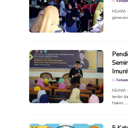
by
Kampoe
NGAWI --
generasi
Pendi
Semin
Imuni
by
Kampoe
NGAWI --
terdiri 
Hakim, ...
5 Kat