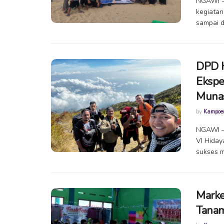
NGAWI -
kegiatan
sampai d
DPD H
Ekspe
Munas
by
Kampoe
NGAWI –
VI Hiday
sukses m
Marke
Tanam