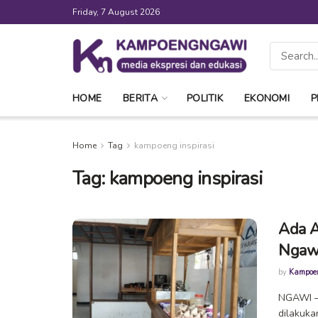
Friday, 7 August 2026
HOME
BERITA
POLITIK
EKONOMI
P
Home
Tag
kampoeng inspirasi
Tag:
kampoeng inspirasi
Ada A
Ngaw
by
Kampoe
NGAWI —
dilakuka