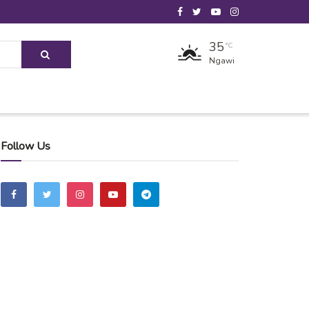
35
°C
Ngawi
Follow Us