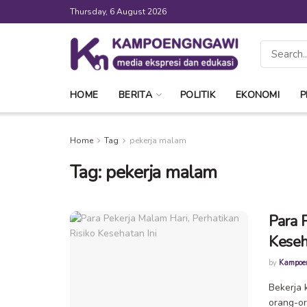
Thursday, 6 August 2026
HOME
BERITA
POLITIK
EKONOMI
P
Home
Tag
pekerja malam
Tag:
pekerja malam
Para 
Keseh
by
Kampoe
Bekerja 
orang-or