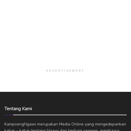
ADVERTISEMENT
Tentang Kami
KampoengNgawi merupakan Media Online yang mengedepankan
kabar – kabar tentang Ngawi dari berbagi segmen, membawa