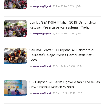
by
KampoengNgawi
Tue, 29 Jan 2019
0
Lomba GEMASH II Tahun 2019 Dimeriahkan
Ratusan Peserta se-Karesidenan Madiun
by
KampoengNgawi
Tue, 29 Jan 2019
0
Serunya Siswa SD Luqman Al Hakim Studi
Rekreatif Belajar Proses Pembuatan Batu
Bata
by
KampoengNgawi
Sat, 24 Nov 2018
0
SD Luqman Al Hakim Ngawi Asah Kepedulian
Siswa Melalui Kemah Wisata
by
KampoengNgawi
Sun, 18 Nov 2018
0