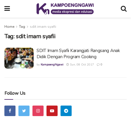
Home
Tag
sdit imam syafii
Tag:
sdit imam syafii
SDIT Imam Syafii Karangjati Rangsang Anak
Didik Dengan Program Cooking
by
KampoengNgawi
Sun, 08 Oct 2017
0
Follow Us