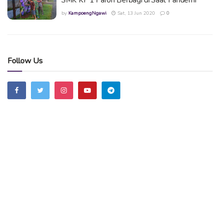
by
KampoengNgawi
Sat, 13 Jun 2020
0
Follow Us