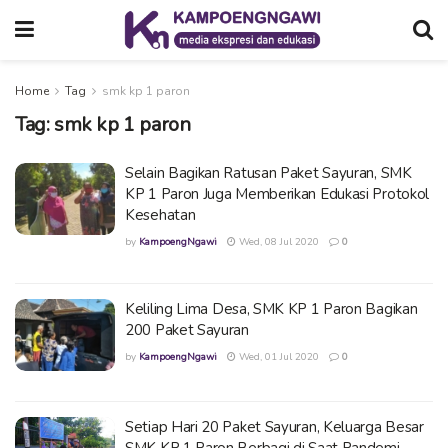
Home
Tag
smk kp 1 paron
Tag:
smk kp 1 paron
Selain Bagikan Ratusan Paket Sayuran, SMK
KP 1 Paron Juga Memberikan Edukasi Protokol
Kesehatan
by
KampoengNgawi
Wed, 08 Jul 2020
0
Keliling Lima Desa, SMK KP 1 Paron Bagikan
200 Paket Sayuran
by
KampoengNgawi
Wed, 01 Jul 2020
0
Setiap Hari 20 Paket Sayuran, Keluarga Besar
SMK KP 1 Paron Berbagi di Saat Pandemi