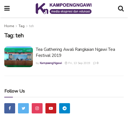
Home
Tag
teh
Tag:
teh
Tea Gathering Awali Rangkaian Ngawi Tea
Festival 2019
by
KampoengNgawi
Fri, 13 Sep 2019
0
Follow Us