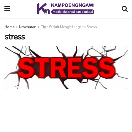
Home
Kesehatan
Tips Efektif Menghilangkan Stress
stress