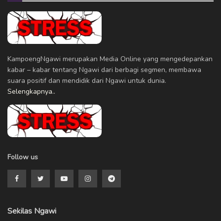
KampoengNgawi merupakan Media Online yang mengedepankan
kabar – kabar tentang Ngawi dari berbagi segmen, membawa
suara positif dan mendidik dari Ngawi untuk dunia.
Selengkapnya..
Follow us
Sekilas Ngawi