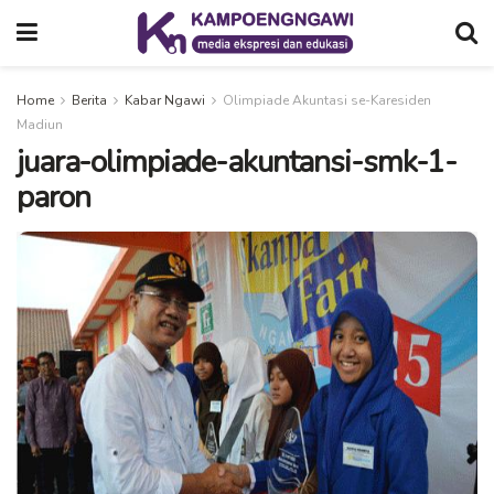
Home
Berita
Kabar Ngawi
Olimpiade Akuntasi se-Karesiden
Madiun
juara-olimpiade-akuntansi-smk-1-
paron