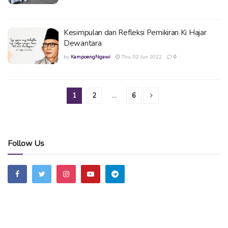
Kesimpulan dan Refleksi Pemikiran Ki Hajar
Dewantara
by
KampoengNgawi
Thu, 02 Jun 2022
0
1
2
…
6
Follow Us