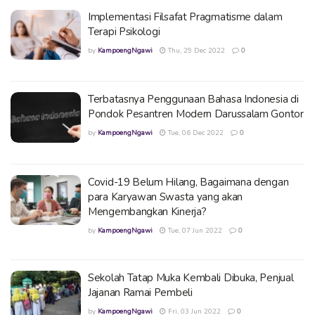
Implementasi Filsafat Pragmatisme dalam
Terapi Psikologi
by
KampoengNgawi
Thu, 29 Dec 2022
0
Terbatasnya Penggunaan Bahasa Indonesia di
Pondok Pesantren Modern Darussalam Gontor
by
KampoengNgawi
Tue, 06 Dec 2022
0
Covid-19 Belum Hilang, Bagaimana dengan
para Karyawan Swasta yang akan
Mengembangkan Kinerja?
by
KampoengNgawi
Tue, 07 Jun 2022
0
Sekolah Tatap Muka Kembali Dibuka, Penjual
Jajanan Ramai Pembeli
by
KampoengNgawi
Fri, 03 Jun 2022
0