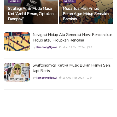
NETIZEN
NETIZEN
Strategi Anak Muda Masa
Muda Tua Mari Ambil
Kini “Ambil Peran, Ciptakan
Peran Agar Hidup Semakin
Dampak”
Barokah
Navigasi Hidup Ala Generasi Now: Rencanakan
Hidup atau Hidupkan Rencana
by
KampoengNgawi
Mon, 04 Mar 2024
0
Swiftonomics, Ketika Musik Bukan Hanya Seni,
tapi Bisnis
by
KampoengNgawi
Sun, 03 Mar 2024
0