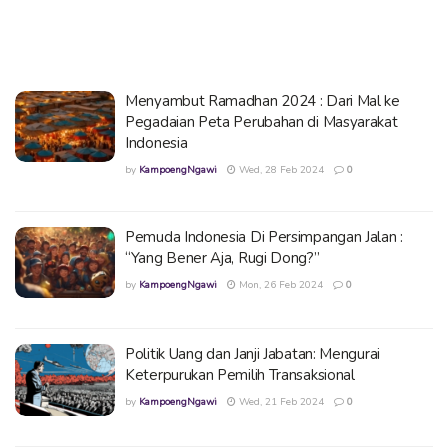
Menyambut Ramadhan 2024 : Dari Mal ke
Pegadaian Peta Perubahan di Masyarakat
Indonesia
by
KampoengNgawi
Wed, 28 Feb 2024
0
Pemuda Indonesia Di Persimpangan Jalan :
“Yang Bener Aja, Rugi Dong?”
by
KampoengNgawi
Mon, 26 Feb 2024
0
Politik Uang dan Janji Jabatan: Mengurai
Keterpurukan Pemilih Transaksional
by
KampoengNgawi
Wed, 21 Feb 2024
0