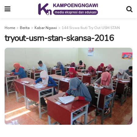
Home
Berita
Kabar Ngawi
144 Siswa Ikuti Try Out USM STAN
tryout-usm-stan-skansa-2016