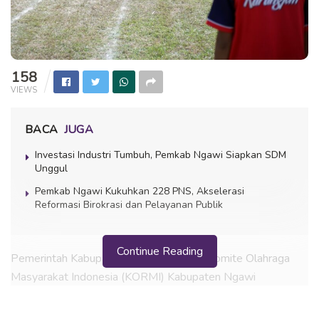
158
VIEWS
BACA
JUGA
Investasi Industri Tumbuh, Pemkab Ngawi Siapkan SDM
Unggul
Pemkab Ngawi Kukuhkan 228 PNS, Akselerasi
Reformasi Birokrasi dan Pelayanan Publik
Continue Reading
Pemerintah Kabupaten Ngawi bersama Komite Olahraga
Masyarakat Indonesia (KORMI) Kabupaten Ngawi
menggelar Festival Olahraga Tradisional di Alun-Alun
Merdeka Ngawi, Minggu (14/6/2026). Kegiatan yang diikuti