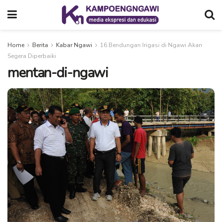
Home
Berita
Kabar Ngawi
16 Bendungan Irigasi di Ngawi Akan
Segera Diperbaiki
mentan-di-ngawi