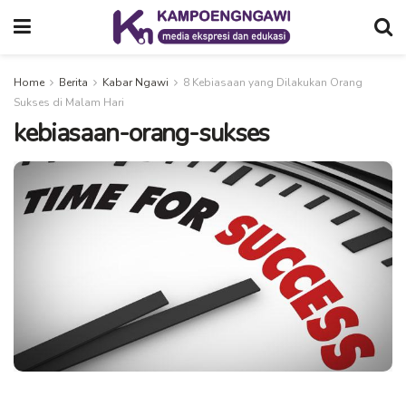
Home
Berita
Kabar Ngawi
8 Kebiasaan yang Dilakukan Orang
Sukses di Malam Hari
kebiasaan-orang-sukses