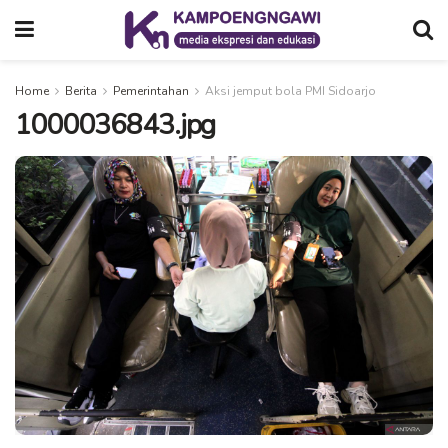
Home
Berita
Pemerintahan
Aksi jemput bola PMI Sidoarjo
1000036843.jpg