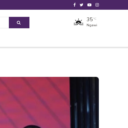
35
°C
Ngawi