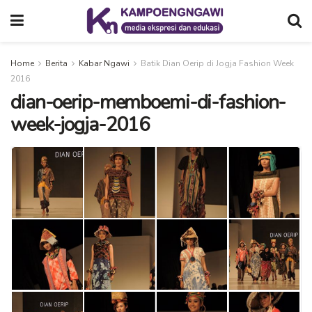
Home
Berita
Kabar Ngawi
Batik Dian Oerip di Jogja Fashion Week
2016
dian-oerip-memboemi-di-fashion-
week-jogja-2016