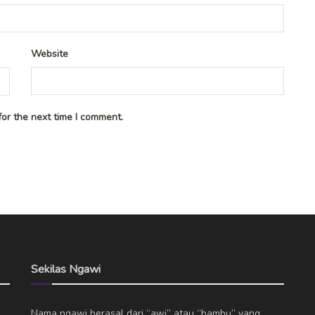
Website
or the next time I comment.
Sekilas Ngawi
Nama ngawi berasal dari “awi” atau “bambu” yang