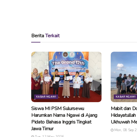
Berita
Terkait
KABAR NGAWI
KABAR NGAWI
Siswa MI PSM Sulursewu
Mabit dan Do
Harumkan Nama Ngawi di Ajang
Hidayatullah
Pidato Bahasa Inggris Tingkat
Ukhuwah Me
Jawa Timur
Mon, 08 Sep 
Tue, 12 May 2026