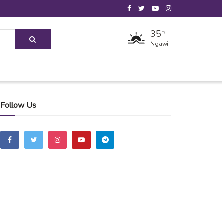
35
°C
Ngawi
Follow Us