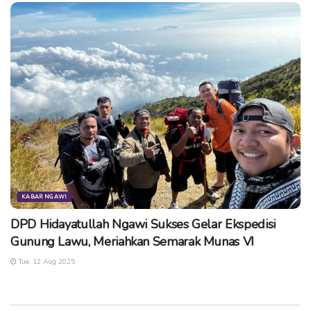
berat
dan ASN yang melakukan pelanggaran pada
poin 5
dan 6
dijatuhi hukuman
disiplin sedang atau ringan
.
Penjatuhan hukuman disiplin itu dilakukan dengan
mempertimbangkan latar belakang dan dampak perbuatan
yang dilakukan oleh ASN tersebut. (kn/cse)
Tags:
bkn
pelanggaran asn
pns
ujaran kebencian
KABAR NGAWI
DPD Hidayatullah Ngawi Sukses Gelar Ekspedisi
Gunung Lawu, Meriahkan Semarak Munas VI
Tue, 12 Aug 2025