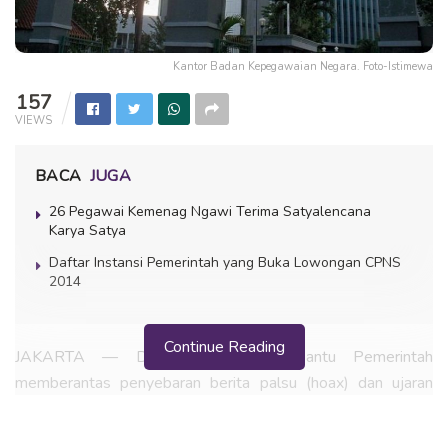
Kantor Badan Kepegawaian Negara. Foto-Istimewa
157
VIEWS
BACA
JUGA
26 Pegawai Kemenag Ngawi Terima Satyalencana
Karya Satya
Daftar Instansi Pemerintah yang Buka Lowongan CPNS
2014
Continue Reading
JAKARTA — Dalam rangka membantu Pemerintah
memberantas penyebaran berita palsu (hoax) dan ujaran
kebencian bermuatan suku, agama, ras, dan antargolongan
(SARA) yang berpotensi sebagai sumber perpecahan