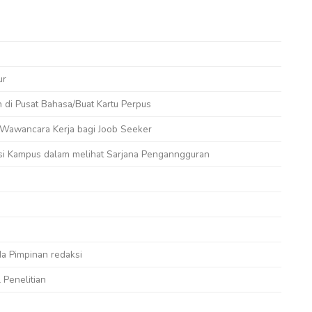
ur
n di Pusat Bahasa/Buat Kartu Perpus
s Wawancara Kerja bagi Joob Seeker
usi Kampus dalam melihat Sarjana Penganngguran
a Pimpinan redaksi
Penelitian