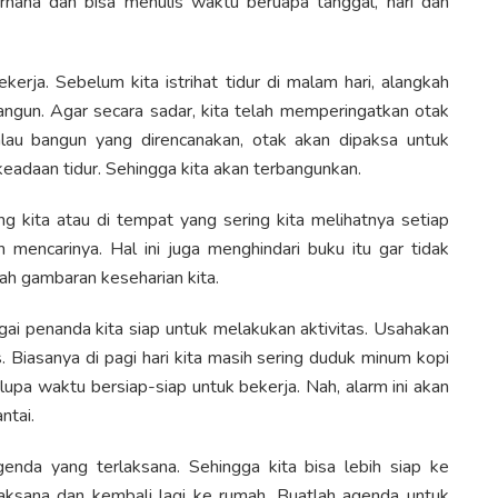
erhana dan bisa menulis waktu beruapa tanggal, hari dan
kerja. Sebelum kita istrihat tidur di malam hari, alangkah
bangun. Agar secara sadar, kita telah memperingatkan otak
kalau bangun yang direncanakan, otak akan dipaksa untuk
eadaan tidur. Sehingga kita akan terbangunkan.
g kita atau di tempat yang sering kita melihatnya setiap
ah mencarinya. Hal ini juga menghindari buku itu gar tidak
lah gambaran keseharian kita.
ai penanda kita siap untuk melakukan aktivitas. Usahakan
 Biasanya di pagi hari kita masih sering duduk minum kopi
lupa waktu bersiap-siap untuk bekerja. Nah, alarm ini akan
ntai.
genda yang terlaksana. Sehingga kita bisa lebih siap ke
laksana dan kembali lagi ke rumah. Buatlah agenda untuk