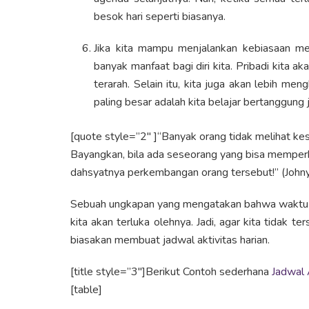
besok hari seperti biasanya.
Jika kita mampu menjalankan kebiasaan menu
banyak manfaat bagi diri kita. Pribadi kita ak
terarah. Selain itu, kita juga akan lebih m
paling besar adalah kita belajar bertanggung
[quote style=”2″ ]“Banyak orang tidak melihat ke
Bayangkan, bila ada seseorang yang bisa memperba
dahsyatnya perkembangan orang tersebut!” (Johny
Sebuah ungkapan yang mengatakan bahwa waktu ad
kita akan terluka olehnya. Jadi, agar kita tidak te
biasakan membuat jadwal aktivitas harian.
[title style=”3″]Berikut Contoh sederhana
Jadwal 
[table]