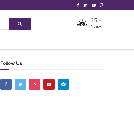
35
°C
Ngawi
Follow Us