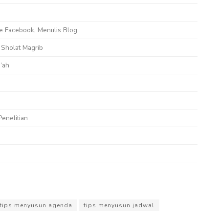
te Facebook, Menulis Blog
 Sholat Magrib
’ah
Penelitian
tips menyusun agenda
tips menyusun jadwal