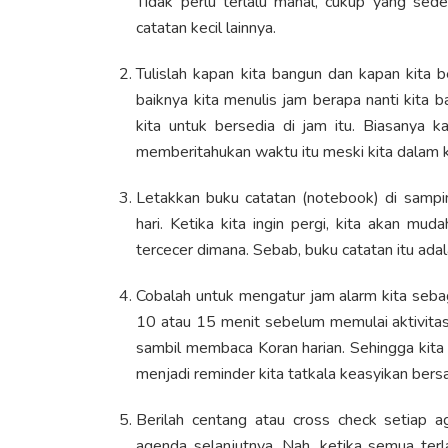
Tidak perlu terlalu mahal, cukup yang sed
catatan kecil lainnya.
Tulislah kapan kita bangun dan kapan kita be
baiknya kita menulis jam berapa nanti kita 
kita untuk bersedia di jam itu. Biasanya 
memberitahukan waktu itu meski kita dalam k
Letakkan buku catatan (notebook) di sampin
hari. Ketika kita ingin pergi, kita akan mud
tercecer dimana. Sebab, buku catatan itu ada
Cobalah untuk mengatur jam alarm kita sebag
10 atau 15 menit sebelum memulai aktivitas.
sambil membaca Koran harian. Sehingga kita 
menjadi reminder kita tatkala keasyikan bersa
Berilah centang atau cross check setiap a
agenda selanjutnya. Nah, ketika semua ter