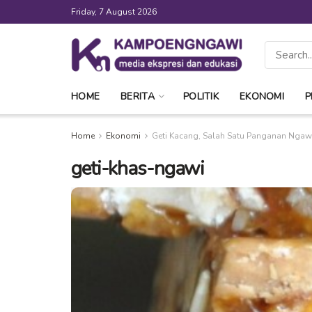
Friday, 7 August 2026
HOME
BERITA
POLITIK
EKONOMI
P
Home
Ekonomi
Geti Kacang, Salah Satu Panganan Ngaw
geti-khas-ngawi