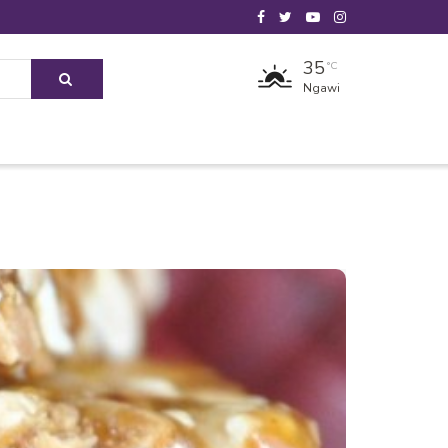
35
°C
Ngawi