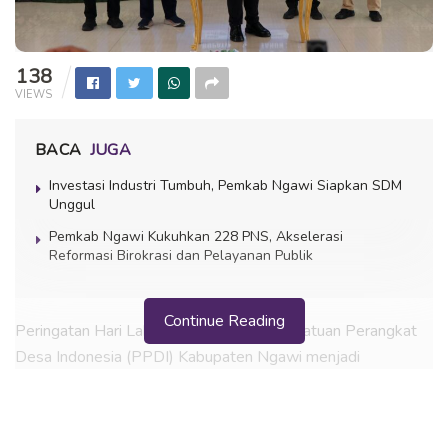
138
VIEWS
BACA
JUGA
Investasi Industri Tumbuh, Pemkab Ngawi Siapkan SDM
Unggul
Pemkab Ngawi Kukuhkan 228 PNS, Akselerasi
Reformasi Birokrasi dan Pelayanan Publik
Continue Reading
Peringatan Hari Lahir (Harlah) ke-20 Persatuan Perangkat
Desa Indonesia (PPDI) Kabupaten Ngawi menjadi
momentum memperkuat sinergi perangkat desa dan
pemerintah daerah dalam meningkatkan kualitas pelayanan
publik. Kegiatan yang dirangkaikan dengan Rapat Kerja