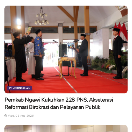
berbudaya.
Momentum Harlah ke-20 PPDI menegaskan bahwa
kemajuan daerah berawal dari desa yang dikelola secara
profesional, berintegritas, dan berorientasi pada kepentingan
masyarakat.
Telah Dilihat :
5
Sumber
PEMERINTAHAN
Pemkab Ngawi Kukuhkan 228 PNS, Akselerasi
Reformasi Birokrasi dan Pelayanan Publik
Wed, 05 Aug 2026