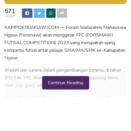
571
VIEWS
KAMPOENGNGAWI.COM — Forum Silaturahmi Mahasiswa
Ngawi (Forsmawi) akan menggelar FFC (FORSMAWI
FUTSAL COMPETITION) 2023 yang merupakan ajang
kompetisi futsal antar pelajar SMA/MA/SMK se-Kabupaten
Ngawi.
Wadah dan sarana dalam pengembangan potensi di tahun
2023 ini, FFC diselenggarakan dengan mengusung tema
Continue Reading
“Get your glory with sportivity”.
Pendaftaran telah dibuka secara online — — mulai 1 Januari
2023 dan akan ditutup pada 22 Januari 2023 mendatang.
Pendaftaran secara offline akan dibuka pada tanggal 9
sampai dengan 14 Januari 2023.