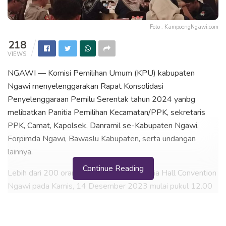
Foto : KampoengNgawi.com
218
VIEWS
NGAWI — Komisi Pemilihan Umum (KPU) kabupaten
Ngawi menyelenggarakan Rapat Konsolidasi
Penyelenggaraan Pemilu Serentak tahun 2024 yanbg
melibatkan Panitia Pemilihan Kecamatan/PPK, sekretaris
PPK, Camat, Kapolsek, Danramil se-Kabupaten Ngawi,
Forpimda Ngawi, Bawaslu Kabupaten, serta undangan
lainnya.
Continue Reading
Lebih dari 200 orang peserta hadir di Kurnia Hall Convention
Ngawi pada Kamis, 14 Desember 2023 mulai pukul 12.00
WIB hingga selesai.
Prima Aequina Sulistyanti, Ketua KPU Ngawi dalam