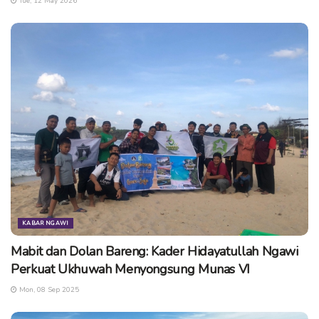
Tue, 12 May 2026
(alfa)
Tags:
kabupaten ngawi
kpu ngawi
pemilu
pemilu serentak 2024
rapat konsolidasi
KABAR NGAWI
Mabit dan Dolan Bareng: Kader Hidayatullah Ngawi
Perkuat Ukhuwah Menyongsung Munas VI
Mon, 08 Sep 2025