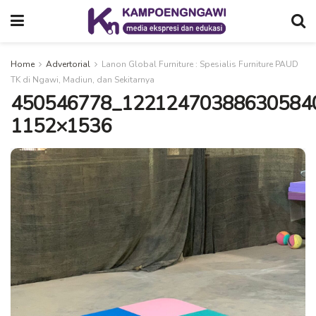
Home
Advertorial
Lanon Global Furniture : Spesialis Furniture PAUD
TK di Ngawi, Madiun, dan Sekitarnya
450546778_12212470388630584
1152×1536