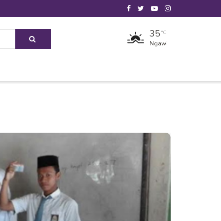
35
°C
Ngawi