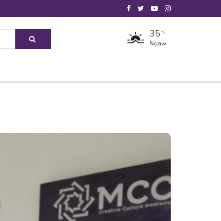
35
°C
Ngawi