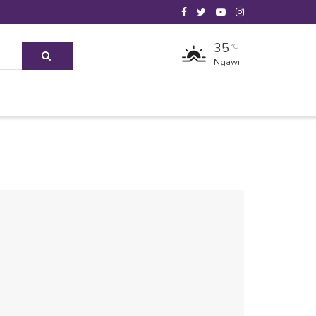
35
°C
Ngawi