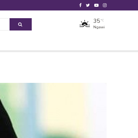
35
°C
Ngawi