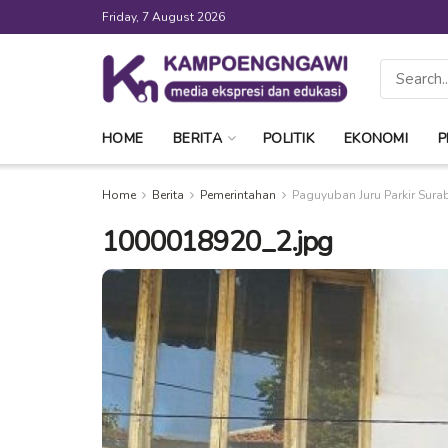
Friday, 7 August 2026
HOME
BERITA
POLITIK
EKONOMI
P
Home
Berita
Pemerintahan
Paguyuban Juru Parkir Sura
1000018920_2.jpg