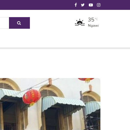
35
°C
Ngawi