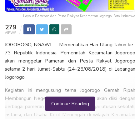
Layout Pameran dan Pesta Rakyat Kecamatan Jogorogo. Foto-Istimewa
279
VIEWS
JOGOROGO, NGAWI — Memeriahkan Hari Ulang Tahun ke-
73 Republik Indonesia, Pemerintah Kecamatan Jogorogo
akan menggelar Pameran dan Pesta Rakyat Jogorogo
selama 2 hari, Jumat-Sabtu (24-25/08/2018) di Lapangan
Jogorogo.
Kegiatan ini mengusung tema Jogorogo Gemah Ripah
Membangun Negeri Ngawi Ramah yang akan diisi dengan
Continue Reading
berbagai pameran atau ekspo dari berbagai utusan sekolah,
instansi, dan Usaha Kecil Menengah di wilayah Kecamatan
Jogorogo.
Pameran dan Pesta Rakyat Jogorogo Gemah Ripah