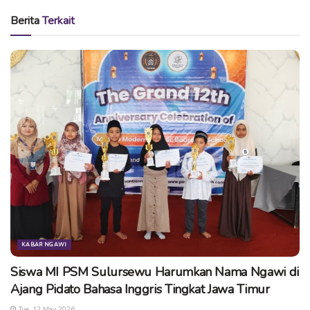
Tags:
#EventNgawi
kecamatan jogorogo
ngawi
Berita
Terkait
pameran
pesta rakyat jogorogo
KABAR NGAWI
Siswa MI PSM Sulursewu Harumkan Nama Ngawi di
Ajang Pidato Bahasa Inggris Tingkat Jawa Timur
Tue, 12 May 2026