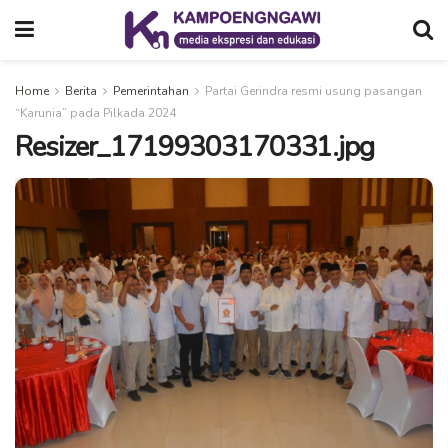
Home
Berita
Pemerintahan
Partai Gerindra resmi usung pasangan
“Karunia” pada Pilkada 2024
Resizer_17199303170331.jpg