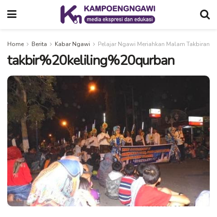
Home
Berita
Kabar Ngawi
Pelajar Ngawi Meriahkan Malam Takbiran
takbir%20keliling%20qurban