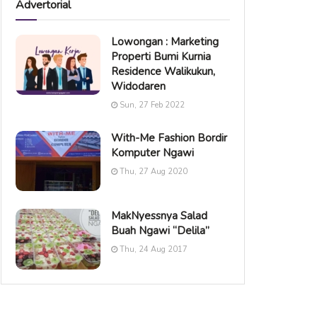
Advertorial
Lowongan : Marketing
Properti Bumi Kurnia
Residence Walikukun,
Widodaren
Sun, 27 Feb 2022
With-Me Fashion Bordir
Komputer Ngawi
Thu, 27 Aug 2020
MakNyessnya Salad
Buah Ngawi “Delila”
Thu, 24 Aug 2017