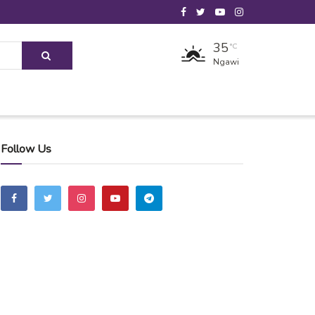
35
°C
Ngawi
Follow Us