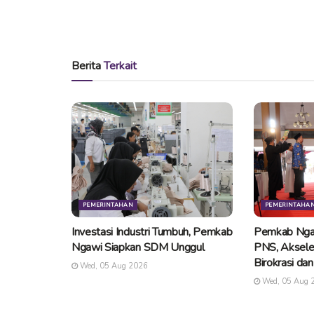
Berita
Terkait
PEMERINTAHAN
PEMERINTAHA
Investasi Industri Tumbuh, Pemkab
Pemkab Nga
Ngawi Siapkan SDM Unggul
PNS, Aksele
Birokrasi da
Wed, 05 Aug 2026
Wed, 05 Aug 