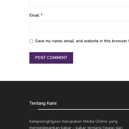
*
Email
Save my name, email, and website in this browser f
Tentang Kami
KampoengNgawi merupakan Media Online yang
mengedepankan kabar – kabar tentang Ngawi dari