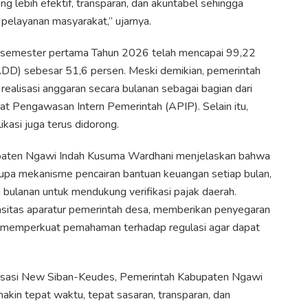
g lebih efektif, transparan, dan akuntabel sehingga
layanan masyarakat,” ujarnya.
a semester pertama Tahun 2026 telah mencapai 99,22
ADD) sebesar 51,6 persen. Meski demikian, pemerintah
realisasi anggaran secara bulanan sebagai bagian dari
at Pengawasan Intern Pemerintah (APIP). Selain itu,
kasi juga terus didorong.
upaten Ngawi Indah Kusuma Wardhani menjelaskan bahwa
a mekanisme pencairan bantuan keuangan setiap bulan,
asi bulanan untuk mendukung verifikasi pajak daerah.
pasitas aparatur pemerintah desa, memberikan penyegaran
us memperkuat pemahaman terhadap regulasi agar dapat
alisasi New Siban-Keudes, Pemerintah Kabupaten Ngawi
kin tepat waktu, tepat sasaran, transparan, dan