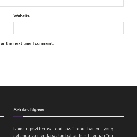
Website
or the next time I comment.
Sekilas Ngawi
Nama ngawi berasal dari “awi” atau “bambu” yang
selanjutnya mendapat tambahan huruf sengau “ng”